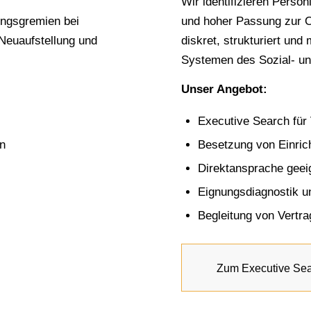
Wir identifizieren Persön
ungsgremien bei
und hoher Passung zur O
 Neuaufstellung und
diskret, strukturiert und
Systemen des Sozial- u
Unser Angebot:
Executive Search für
en
Besetzung von Einric
Direktansprache geei
Eignungsdiagnostik u
Begleitung von Vertr
Zum Executive Se