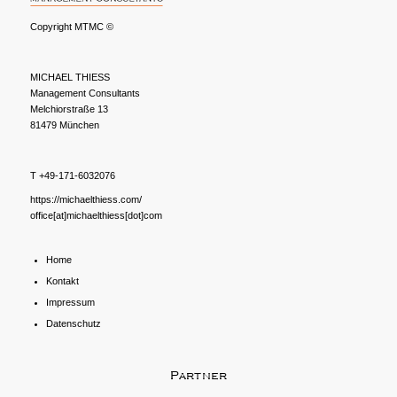
Copyright MTMC ©
MICHAEL THIESS
Management Consultants
Melchiorstraße 13
81479 München
T +49-171-6032076
https://michaelthiess.com/
office[at]michaelthiess[dot]com
Home
Kontakt
Impressum
Datenschutz
Partner