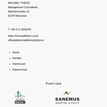
MICHAEL THIESS
Management Consultants
Melchiorstraße 13
81479 München
T +49-171-6032076
https://michaelthiess.com/
office[at]michaelthiess[dot]com
Home
Kontakt
Impressum
Datenschutz
Partner