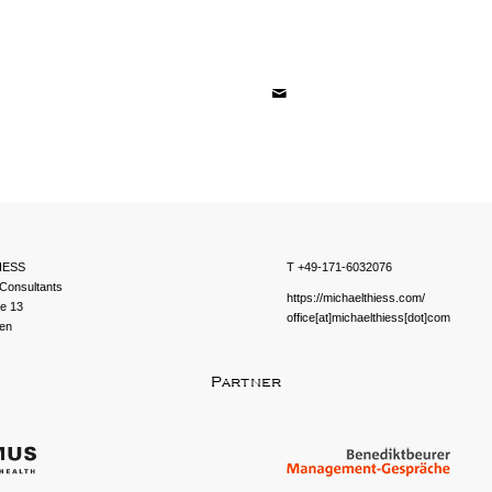
IESS
T +49-171-6032076
Consultants
https://michaelthiess.com/
ße 13
office[at]michaelthiess[dot]com
en
Partner