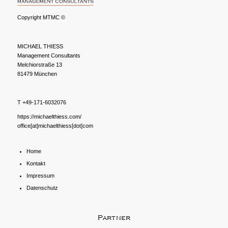
Copyright MTMC ©
MICHAEL THIESS
Management Consultants
Melchiorstraße 13
81479 München
T +49-171-6032076
https://michaelthiess.com/
office[at]michaelthiess[dot]com
Home
Kontakt
Impressum
Datenschutz
Partner