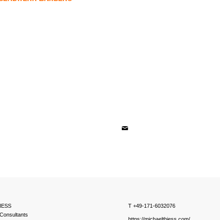
IESS
T +49-171-6032076
Consultants
https://michaelthiess.com/